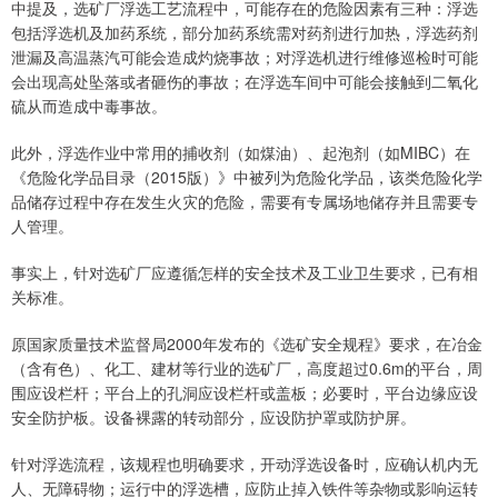
中提及，选矿厂浮选工艺流程中，可能存在的危险因素有三种：浮选
包括浮选机及加药系统，部分加药系统需对药剂进行加热，浮选药剂
泄漏及高温蒸汽可能会造成灼烧事故；对浮选机进行维修巡检时可能
会出现高处坠落或者砸伤的事故；在浮选车间中可能会接触到二氧化
硫从而造成中毒事故。
此外，浮选作业中常用的捕收剂（如煤油）、起泡剂（如MIBC）在
《危险化学品目录（2015版）》中被列为危险化学品，该类危险化学
品储存过程中存在发生火灾的危险，需要有专属场地储存并且需要专
人管理。
事实上，针对选矿厂应遵循怎样的安全技术及工业卫生要求，已有相
关标准。
原国家质量技术监督局2000年发布的《选矿安全规程》要求，在冶金
（含有色）、化工、建材等行业的选矿厂，高度超过0.6m的平台，周
围应设栏杆；平台上的孔洞应设栏杆或盖板；必要时，平台边缘应设
安全防护板。设备裸露的转动部分，应设防护罩或防护屏。
针对浮选流程，该规程也明确要求，开动浮选设备时，应确认机内无
人、无障碍物；运行中的浮选槽，应防止掉入铁件等杂物或影响运转