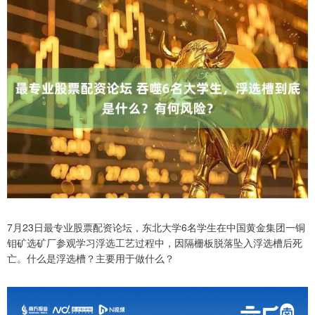
7月23日最专业股票配资论坛，东北大学6名学生在中国黄金集团一铜
钼矿选矿厂参观学习浮选工艺过程中，因隔栅板脱落坠入浮选槽后死
亡。什么是浮选槽？主要用于做什么？