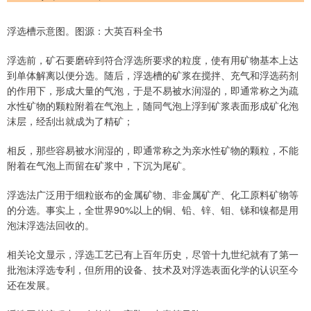
浮选槽示意图。图源：大英百科全书
浮选前，矿石要磨碎到符合浮选所要求的粒度，使有用矿物基本上达
到单体解离以便分选。随后，浮选槽的矿浆在搅拌、充气和浮选药剂
的作用下，形成大量的气泡，于是不易被水润湿的，即通常称之为疏
水性矿物的颗粒附着在气泡上，随同气泡上浮到矿浆表面形成矿化泡
沫层，经刮出就成为了精矿；
相反，那些容易被水润湿的，即通常称之为亲水性矿物的颗粒，不能
附着在气泡上而留在矿浆中，下沉为尾矿。
浮选法广泛用于细粒嵌布的金属矿物、非金属矿产、化工原料矿物等
的分选。事实上，全世界90%以上的铜、铅、锌、钼、锑和镍都是用
泡沫浮选法回收的。
相关论文显示，浮选工艺已有上百年历史，尽管十九世纪就有了第一
批泡沫浮选专利，但所用的设备、技术及对浮选表面化学的认识至今
还在发展。